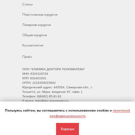
Статьи
Пластическая хирургия
Лазерная хирургия
Общая хирургия
Косметология
Прайс
ООО "КЛИНИКА ДОКТОРА ПОНОМАРЕВА"
ИНН: 6324119744
КПП: 632401001
ОГРН: 1216300023642
Юридический адрес: 445054, Самарская обл., г.
Тольятти, ул. Мира, владение 97, офис 1
Телефон: 8(8482) 95-91-91
Е-почта: Info@doc-ponomarev.ru
© 2014 - 2026 Клиника Доктора Пономарёва
Пользуясь сайтом, вы соглашаетесь с использованием cookies и
политикой
конфиденциальности
Хорошо