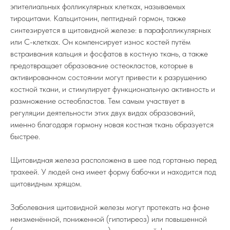
эпителиальных фолликулярных клетках, называемых
тироцитами. Кальцитонин, пептидный гормон, также
синтезируется в щитовидной железе: в парафолликулярных
или C-клетках. Он компенсирует износ костей путём
встраивания кальция и фосфатов в костную ткань, а также
предотвращает образование остеокластов, которые в
активированном состоянии могут привести к разрушению
костной ткани, и стимулирует функциональную активность и
размножение остеобластов. Тем самым участвует в
регуляции деятельности этих двух видах образований,
именно благодаря гормону новая костная ткань образуется
быстрее.
Щитовидная железа расположена в шее под гортанью перед
трахеей. У людей она имеет форму бабочки и находится под
щитовидным хрящом.
Заболевания щитовидной железы могут протекать на фоне
неизменённой, пониженной (гипотиреоз) или повышенной