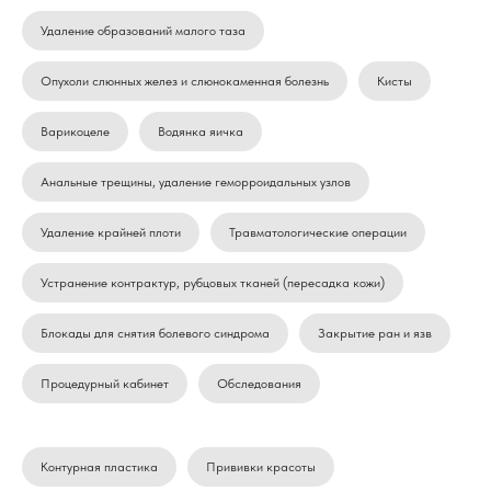
Удаление образований малого таза
Опухоли слюнных желез и слюнокаменная болезнь
Кисты
Варикоцеле
Водянка яичка
Анальные трещины, удаление геморроидальных узлов
Удаление крайней плоти
Травматологические операции
Устранение контрактур, рубцовых тканей (пересадка кожи)
Блокады для снятия болевого синдрома
Закрытие ран и язв
Процедурный кабинет
Обследования
Контурная пластика
Прививки красоты