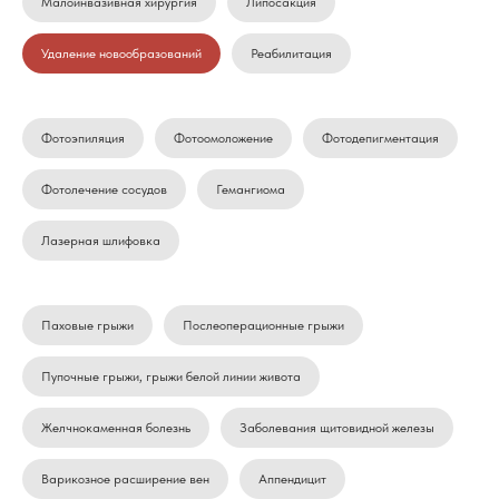
Малоинвазивная хирургия
Липосакция
Удаление новообразований
Реабилитация
Фотоэпиляция
Фотоомоложение
Фотодепигментация
Фотолечение сосудов
Гемангиома
Лазерная шлифовка
Паховые грыжи
Послеоперационные грыжи
Пупочные грыжи, грыжи белой линии живота
Желчнокаменная болезнь
Заболевания щитовидной железы
Варикозное расширение вен
Аппендицит