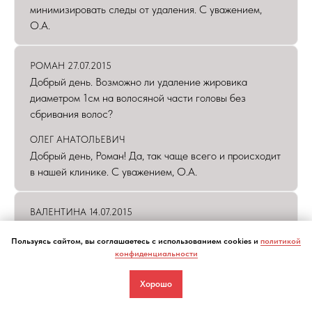
минимизировать следы от удаления. С уважением,
О.А.
РОМАН 27.07.2015
Добрый день. Возможно ли удаление жировика
диаметром 1см на волосяной части головы без
сбривания волос?
ОЛЕГ АНАТОЛЬЕВИЧ
Добрый день, Роман! Да, так чаще всего и происходит
в нашей клинике. С уважением, О.А.
ВАЛЕНТИНА 14.07.2015
Добрый день! Возможно ли удалить пяточную
Пользуясь сайтом, вы соглашаетесь с использованием cookies и
политикой
бородавку в вашей клинике с помощью лазера?
конфиденциальности
Стоимость?
Хорошо
ОЛЕГ АНАТОЛЬЕВИЧ
Добрый день! Да, мы данной патологией занимаемся,