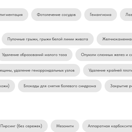
пигментация
Фотолечение сосудов
Гемангиома
Ла
Пупочные грыжи, грыжи белой линии живота
Желчнокаменная
Удаление образований малого таза
Опухоли слюнных желез и 
ещины, удаление геморроидальных узлов
Удаление крайней плот
кожи)
Блокады для снятия болевого синдрома
Закрытие р
Пирсинг (без сережек)
Мезонити
Аппаратная карбоксит