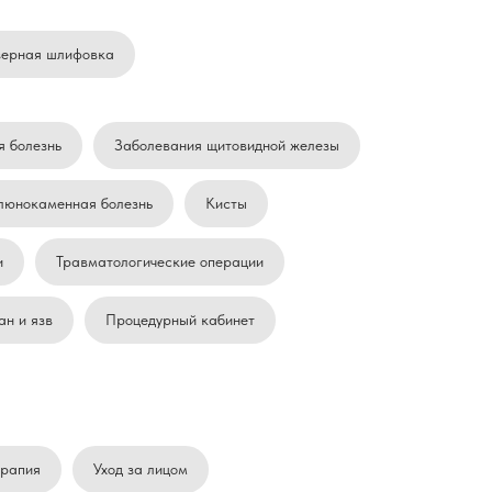
зерная шлифовка
 болезнь
Заболевания щитовидной железы
слюнокаменная болезнь
Кисты
и
Травматологические операции
ан и язв
Процедурный кабинет
ерапия
Уход за лицом