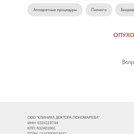
Аппаратные процедуры
Пилинги
Биорев
ОПУХО
Вопр
ООО "КЛИНИКА ДОКТОРА ПОНОМАРЕВА"
ИНН: 6324119744
КПП: 632401001
ОГРН: 1216300023642