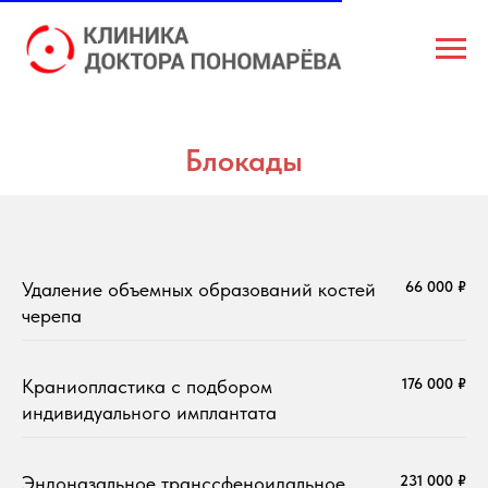
Главная
→
Услуги
→
Нейрохирургия
→
Блокады
Блокады
Удаление объемных образований костей
66 000 ₽
черепа
Краниопластика с подбором
176 000 ₽
индивидуального имплантата
Эндоназальное транссфеноидальное
231 000 ₽